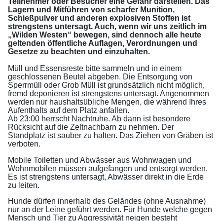
Teilnehmer oder Besucher eine Gefahr darstellen. Das
Lagern und Mitführen von scharfer Munition,
Schießpulver und anderen explosiven Stoffen ist
strengstens untersagt. Auch, wenn wir uns zeitlich im
„Wilden Westen“ bewegen, sind dennoch alle heute
geltenden öffentliche Auflagen, Verordnungen und
Gesetze zu beachten und einzuhalten.
Müll und Essensreste bitte sammeln und in einem
geschlossenen Beutel abgeben. Die Entsorgung von
Sperrmüll oder Grob Müll ist grundsätzlich nicht möglich,
fremd deponieren ist strengstens untersagt. Angenommen
werden nur haushaltsübliche Mengen, die während Ihres
Aufenthalts auf dem Platz anfallen.
Ab 23:00 herrscht Nachtruhe. Ab dann ist besondere
Rücksicht auf die Zeltnachbarn zu nehmen. Der
Standplatz ist sauber zu halten. Das Ziehen von Gräben ist
verboten.
Mobile Toiletten und Abwässer aus Wohnwagen und
Wohnmobilen müssen aufgefangen und entsorgt werden.
Es ist strengstens untersagt, Abwässer direkt in die Erde
zu leiten.
Hunde dürfen innerhalb des Geländes (ohne Ausnahme)
nur an der Leine geführt werden. Für Hunde welche gegen
Mensch und Tier zu Aggressivität neigen besteht